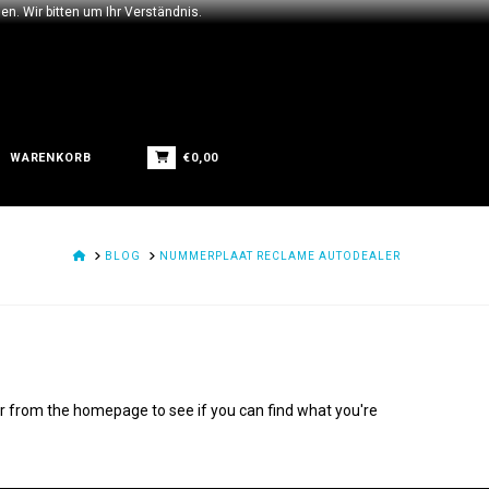
n. Wir bitten um Ihr Verständnis.
€
0,00
WARENKORB
HOME
BLOG
NUMMERPLAAT RECLAME AUTODEALER
ver from the homepage to see if you can find what you're