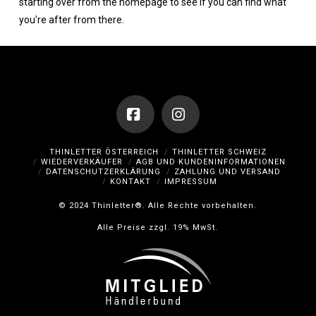
starting over from the homepage to see if you can find what
you're after from there.
Facebook
Instagram
THINLETTER ÖSTERREICH
THINLETTER SCHWEIZ
WIEDERVERKÄUFER
AGB UND KUNDENINFORMATIONEN
DATENSCHUTZERKLÄRUNG
ZAHLUNG UND VERSAND
KONTAKT
IMPRESSUM
© 2024 Thinletter®. Alle Rechte vorbehalten.
Alle Preise zzgl. 19% MwSt.