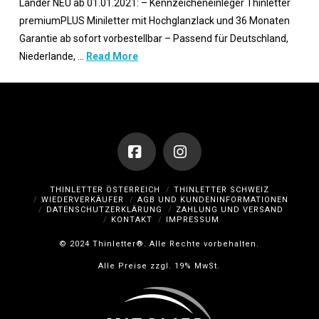
Länder NEU ab 01.01.2021: – Kennzeicheneinleger Thinletter
premiumPLUS Miniletter mit Hochglanzlack und 36 Monaten
Garantie ab sofort vorbestellbar – Passend für Deutschland,
Niederlande, …
Read More
Facebook
Instagram
THINLETTER ÖSTERREICH
THINLETTER SCHWEIZ
WIEDERVERKÄUFER
AGB UND KUNDENINFORMATIONEN
DATENSCHUTZERKLÄRUNG
ZAHLUNG UND VERSAND
KONTAKT
IMPRESSUM
© 2024 Thinletter®. Alle Rechte vorbehalten.
Alle Preise zzgl. 19% MwSt.