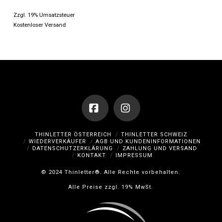
Zzgl. 19% Umsatzsteuer
Kostenloser Versand
Dieses
Produkt
weist
mehrere
Varianten
auf.
Die
Optionen
Facebook
Instagram
können
THINLETTER ÖSTERREICH
THINLETTER SCHWEIZ
WIEDERVERKÄUFER
AGB UND KUNDENINFORMATIONEN
auf
DATENSCHUTZERKLÄRUNG
ZAHLUNG UND VERSAND
KONTAKT
IMPRESSUM
der
Produktseite
© 2024 Thinletter®. Alle Rechte vorbehalten.
gewählt
Alle Preise zzgl. 19% MwSt.
werden