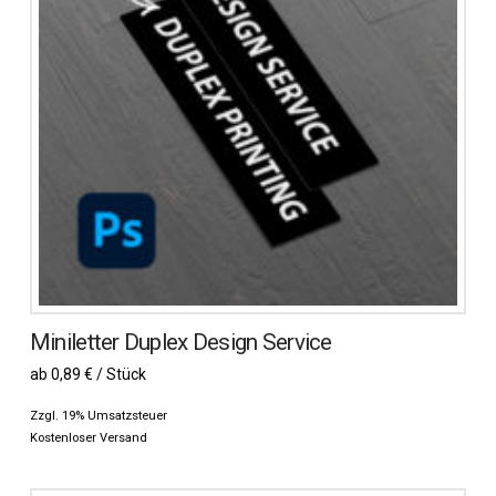
Miniletter Duplex Design Service
ab 0,89 € / Stück
Zzgl. 19% Umsatzsteuer
Kostenloser Versand
Dieses
Produkt