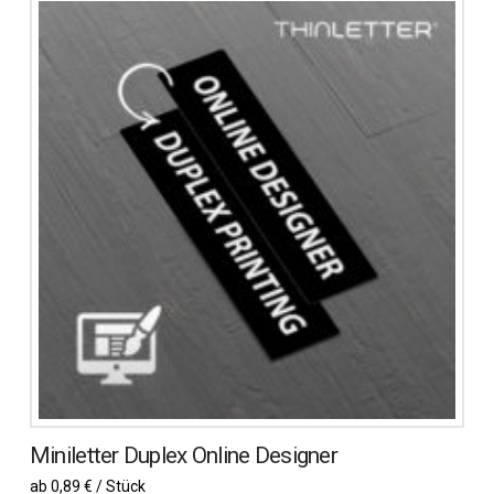
weist
mehrere
Varianten
auf.
Die
Optionen
können
auf
der
Produktseite
gewählt
werden
Miniletter Duplex Online Designer
ab 0,89 € / Stück