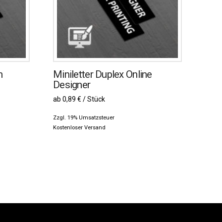
n
Miniletter Duplex Online
Designer
ab 0,89 € / Stück
Zzgl. 19% Umsatzsteuer
Kostenloser Versand
Dieses
Produkt
weist
mehrere
Varianten
auf.
Die