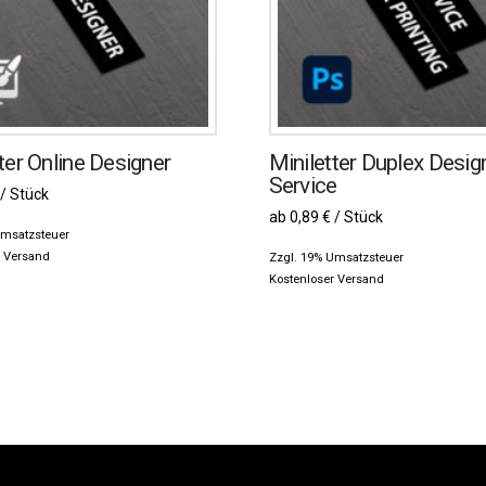
ter Online Designer
Miniletter Duplex Desig
Service
 / Stück
ab 0,89 € / Stück
Umsatzsteuer
r Versand
Zzgl. 19% Umsatzsteuer
Kostenloser Versand
Dieses
Produkt
weist
mehrere
n
Varianten
auf.
Die