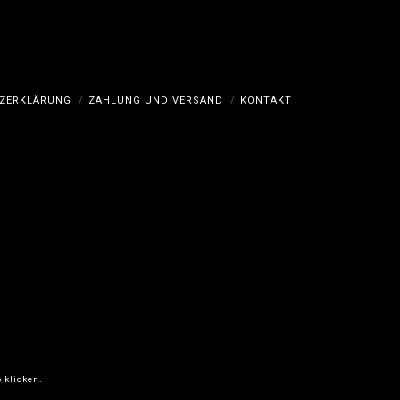
Optionen
können
auf
der
Produktseite
ZERKLÄRUNG
ZAHLUNG UND VERSAND
KONTAKT
gewählt
werden
 klicken.