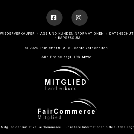
Optionen
können
auf
der
ite
Produktseite
Facebook
Instagram
WIEDERVERKÄUFER
AGB UND KUNDENINFORMATIONEN
DATENSCHUT
IMPRESSUM
gewählt
werden
© 2024 Thinletter®. Alle Rechte vorbehalten.
Alle Preise zzgl. 19% MwSt.
 Mitglied der Initiative FairCommerce.
Für nähere Informationen bitte auf das Logo