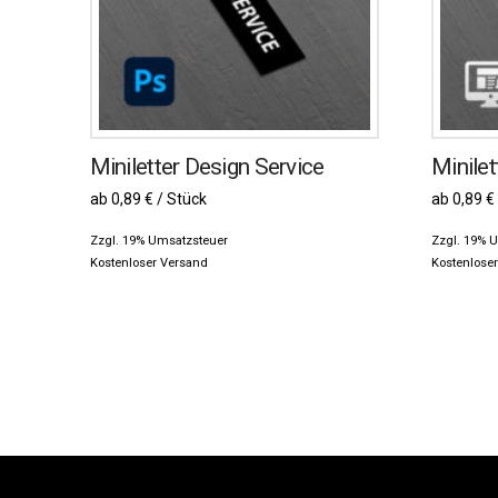
Miniletter Design Service
Minilet
ab 0,89 € / Stück
ab 0,89 €
Zzgl. 19% Umsatzsteuer
Zzgl. 19% 
Kostenloser Versand
Kostenlose
Dieses
Dieses
Produkt
Produkt
weist
weist
mehrere
mehrere
Varianten
Variante
auf.
auf.
Die
Die
Optionen
Optionen