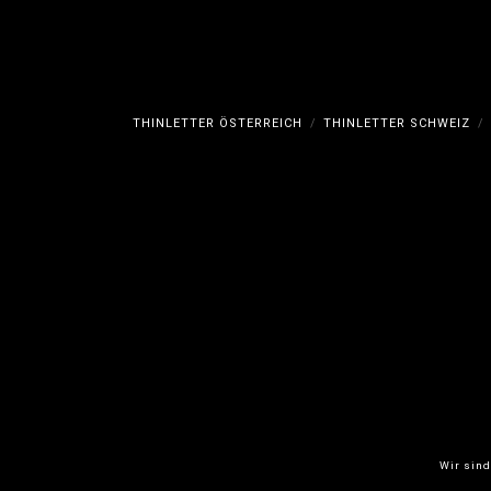
können
können
auf
auf
der
der
Produktseite
Produktse
gewählt
gewählt
THINLETTER ÖSTERREICH
THINLETTER SCHWEIZ
werden
werden
Wir sind