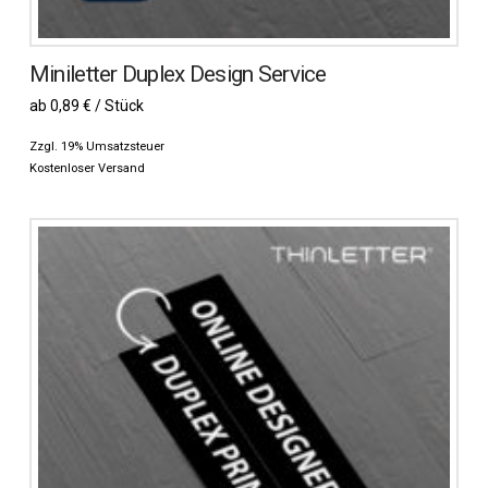
Miniletter Duplex Design Service
ab 0,89 € / Stück
Zzgl. 19% Umsatzsteuer
Kostenloser Versand
Dieses
Produkt
weist
mehrere
Varianten
auf.
Die
Optionen
können
auf
der