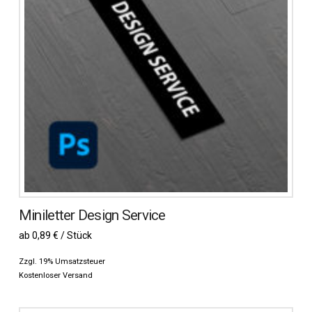
Miniletter Design Service
ab 0,89 € / Stück
Zzgl. 19% Umsatzsteuer
Kostenloser Versand
Dieses
Produkt