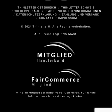
Optionen
Facebook
Instagram
können
THINLETTER ÖSTERREICH
THINLETTER SCHWEIZ
WIEDERVERKÄUFER
AGB UND KUNDENINFORMATIONEN
auf
DATENSCHUTZERKLÄRUNG
ZAHLUNG UND VERSAND
KONTAKT
IMPRESSUM
der
Produktseite
© 2024 Thinletter®. Alle Rechte vorbehalten.
gewählt
Alle Preise zzgl. 19% MwSt.
werden
Wir sind Mitglied der Initiative FairCommerce.
Für nähere
Informationen bitte auf das Logo klicken.