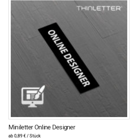
weist
mehrere
Varianten
auf.
Die
Optionen
können
auf
der
Produktseite
gewählt
werden
Miniletter Online Designer
ab 0,89 € / Stück