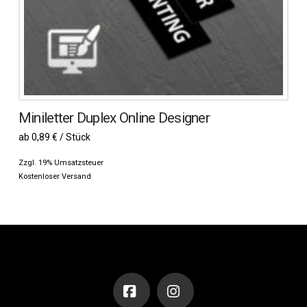
Produktseite
gewählt
werden
Miniletter Duplex Online Designer
ab 0,89 € / Stück
Zzgl. 19% Umsatzsteuer
Kostenloser Versand
Dieses
Produkt
weist
mehrere
Varianten
auf.
Die