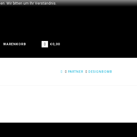
n. Wir bitten um Ihr Verständnis.
€
0,00
WARENKORB
HOME
PARTNER
DESIGNBOMB