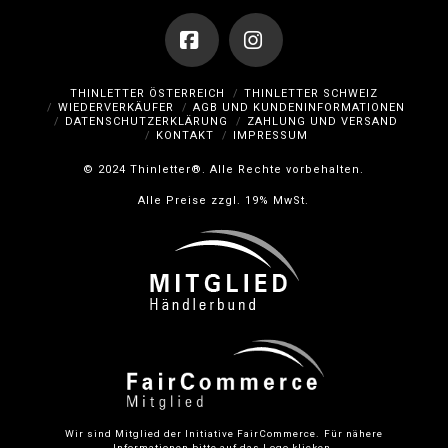
Facebook
Instagram
THINLETTER ÖSTERREICH
THINLETTER SCHWEIZ
WIEDERVERKÄUFER
AGB UND KUNDENINFORMATIONEN
DATENSCHUTZERKLÄRUNG
ZAHLUNG UND VERSAND
KONTAKT
IMPRESSUM
© 2024 Thinletter®. Alle Rechte vorbehalten.
Alle Preise zzgl. 19% MwSt.
Wir sind Mitglied der Initiative FairCommerce.
Für nähere
Informationen bitte auf das Logo klicken.