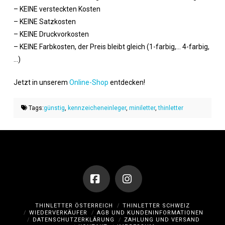
– KEINE versteckten Kosten
– KEINE Satzkosten
– KEINE Druckvorkosten
– KEINE Farbkosten, der Preis bleibt gleich (1-farbig,… 4-farbig,
…)
Jetzt in unserem
Online-Shop
entdecken!
Tags:
günstig
,
kennzeicheneinleger
,
miniletter
,
thinletter
Facebook
Instagram
THINLETTER ÖSTERREICH
THINLETTER SCHWEIZ
WIEDERVERKÄUFER
AGB UND KUNDENINFORMATIONEN
DATENSCHUTZERKLÄRUNG
ZAHLUNG UND VERSAND